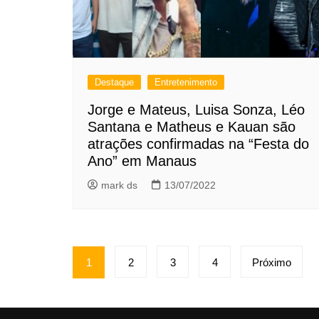
Destaque
Entretenimento
Jorge e Mateus, Luisa Sonza, Léo
Santana e Matheus e Kauan são
atrações confirmadas na “Festa do
Ano” em Manaus
mark ds
13/07/2022
Paginação
1
2
3
4
Próximo
de
posts