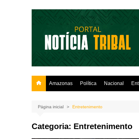
Ir
para
o
conteúdo
Amazonas
Política
Nacional
Ent
Página inicial
Entretenimento
Categoria:
Entretenimento