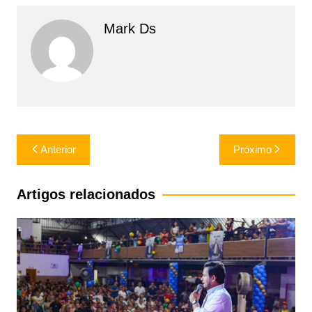
Mark Ds
Navegação
Anterior
Próximo
de
Post
Artigos relacionados