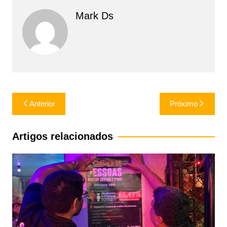
Mark Ds
Navegação
Anterior
Próximo
de
Post
Artigos relacionados