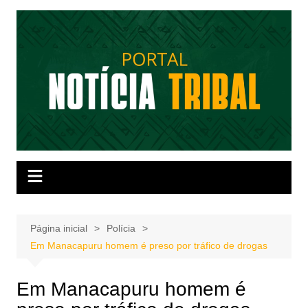
Ir
para
o
conteúdo
Página inicial
Polícia
Em Manacapuru homem é preso por tráfico de drogas
Em Manacapuru homem é