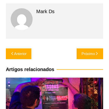
Mark Ds
Navegação
Anterior
Próximo
de
Post
Artigos relacionados