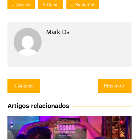
Assalto
Crime
Santarém
Mark Ds
Navegação
Anterior
Próximo
de
Post
Artigos relacionados