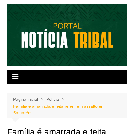
Ir
para
o
conteúdo
Página inicial
Polícia
Família é amarrada e feita refém em assalto em
Santarém
Família é amarrada e feita