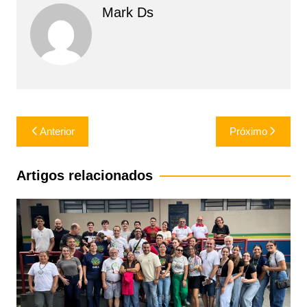
Mark Ds
Navegação
Anterior
Próximo
de
Post
Artigos relacionados