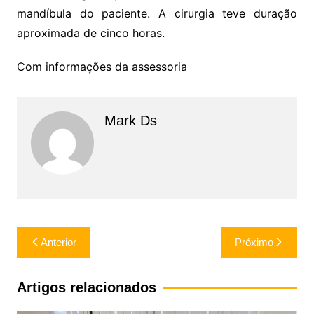
mandíbula do paciente. A cirurgia teve duração
aproximada de cinco horas.
Com informações da assessoria
Mark Ds
Navegação
Anterior
Próximo
de
Post
Artigos relacionados