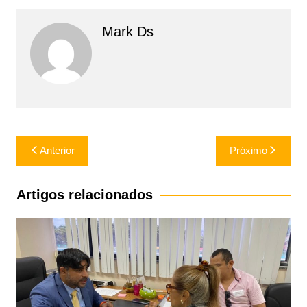
Mark Ds
Navegação
Anterior
Próximo
de
Post
Artigos relacionados