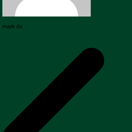
mark ds
Navegação
de
Post