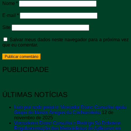
Nome
*
E-mail
*
Site
Salvar meus dados neste navegador para a próxima vez
que eu comentar.
PUBLICIDADE
ÚLTIMAS NOTÍCIAS
Luta por sede própria: Vereador Dione Carvalho apoia
Grupo de Idosos Amigos da Cachoeirinha
12 de
novembro de 2025
Vereadores Dione Carvalho e Rodrigo Sá Debatem
Regulamentação dos Motociclistas de Aplicativo na