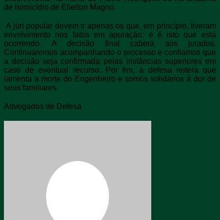
de homicídio de Elielton Magno.
A júri popular devem ir apenas os que, em princípio, tiveram
envolvimento nos fatos em apuração; e é isto que está
ocorrendo. A decisão final caberá aos jurados.
Continuaremos acompanhando o processo e confiamos que
a decisão seja confirmada pelas instâncias superiores em
caso de eventual recurso. Por fim, a defesa reitera que
lamenta a morte do Engenheiro e somos solidários à dor de
seus familiares.
Advogados de Defesa