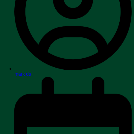
mark ds