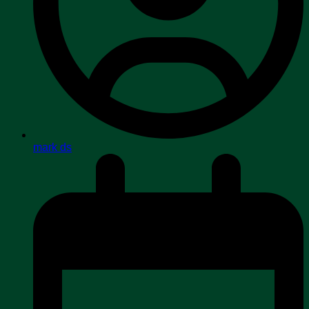
mark ds