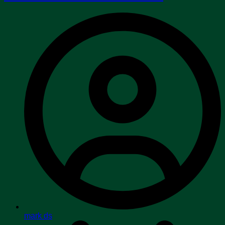
mark ds