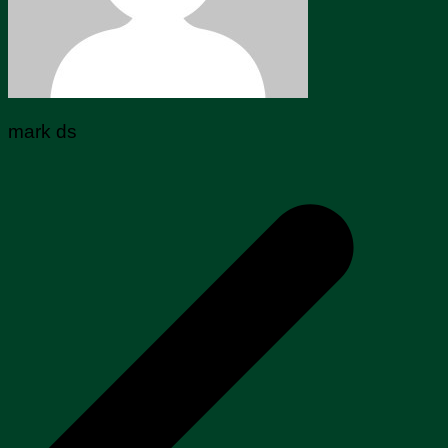
mark ds
Navegação
de
Post