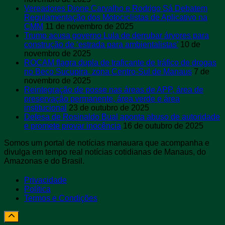
Vereadores Dione Carvalho e Rodrigo Sá Debatem
Regulamentação dos Motociclistas de Aplicativo na
CMM
11 de novembro de 2025
Trump acusa governo Lula de derrubar árvores para
construção de ‘estrada para ambientalistas’
10 de
novembro de 2025
ROCAM flagra dupla de traficante de tráfico de drogas
no Beco Sucupira, zona Centro-Sul de Manaus
7 de
novembro de 2025
Reintegração de posse nas áreas de APP, área de
preservação permanente, área verde e área
institucional
23 de outubro de 2025
Defesa de Rosinaldo Bual aponta abuso de autoridade
e promete provar inocência
16 de outubro de 2025
Somos um portal de notícias manauara que acompanha e
divulga em tempo real notícias cotidianas de Manaus, do
Amazonas e do Brasil.
Privacidade
Política
Termos e Condições