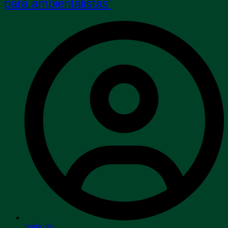
para ambientalistas’
mark ds