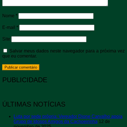
Nome
*
E-mail
*
Site
Salvar meus dados neste navegador para a próxima vez
que eu comentar.
PUBLICIDADE
ÚLTIMAS NOTÍCIAS
Luta por sede própria: Vereador Dione Carvalho apoia
Grupo de Idosos Amigos da Cachoeirinha
12 de
novembro de 2025