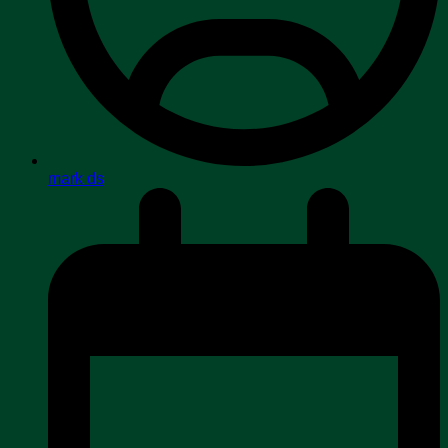
mark ds