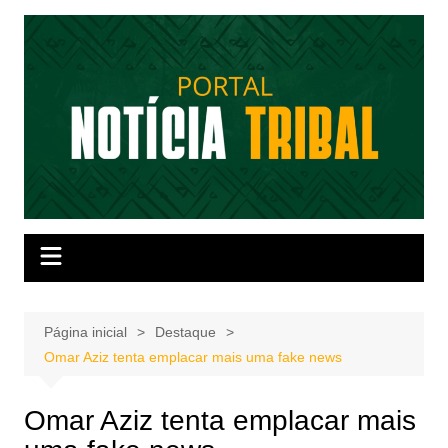
Ir
para
o
conteúdo
Página inicial
Destaque
Omar Aziz tenta emplacar mais uma fake news
Omar Aziz tenta emplacar mais