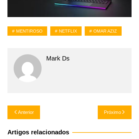
MENTIROSO
NETFLIX
OMAR AZIZ
Mark Ds
Navegação
Anterior
Próximo
de
Post
Artigos relacionados