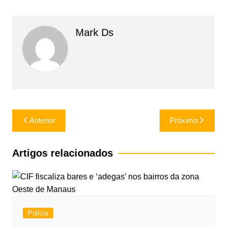
Mark Ds
Navegação
Anterior
Próximo
de
Post
Artigos relacionados
Polícia