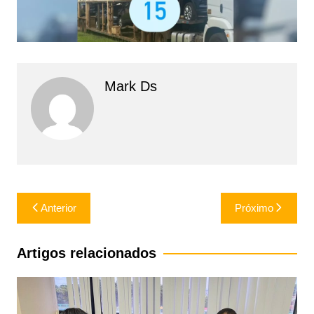
Mark Ds
Navegação
Anterior
Próximo
de
Post
Artigos relacionados