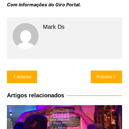
Com informações do Giro Portal.
Mark Ds
Navegação
Anterior
Próximo
de
Post
Artigos relacionados