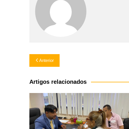
Navegação
Anterior
de
Post
Artigos relacionados