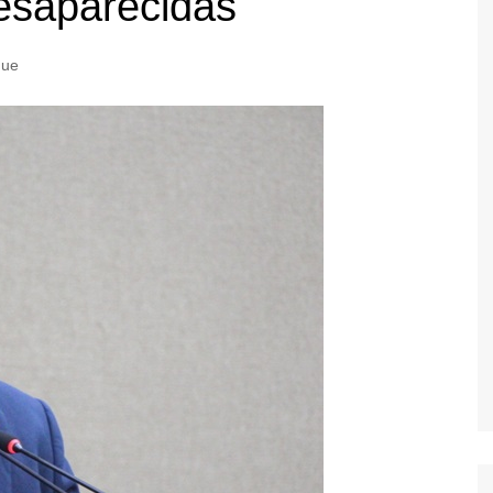
esaparecidas
que