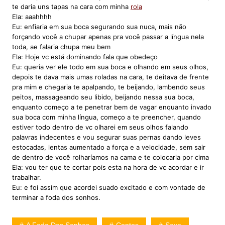
te daria uns tapas na cara com minha
rola
Ela: aaahhhh
Eu: enfiaria em sua boca segurando sua nuca, mais não
forçando você a chupar apenas pra você passar a língua nela
toda, ae falaria chupa meu bem
Ela: Hoje vc está dominando fala que obedeço
Eu: queria ver ele todo em sua boca e olhando em seus olhos,
depois te dava mais umas roladas na cara, te deitava de frente
pra mim e chegaria te apalpando, te beijando, lambendo seus
peitos, massageando seu libido, beijando nessa sua boca,
enquanto começo a te penetrar bem de vagar enquanto invado
sua boca com minha língua, começo a te preencher, quando
estiver todo dentro de vc olharei em seus olhos falando
palavras indecentes e vou segurar suas pernas dando leves
estocadas, lentas aumentado a força e a velocidade, sem sair
de dentro de você rolharíamos na cama e te colocaria por cima
Ela: vou ter que te cortar pois esta na hora de vc acordar e ir
trabalhar.
Eu: e foi assim que acordei suado excitado e com vontade de
terminar a foda dos sonhos.