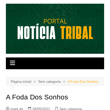
Ir
para
o
conteúdo
Página inicial
Sem categoria
A Foda Dos Sonhos
A Foda Dos Sonhos
mark ds
28/05/2021
Sem categoria