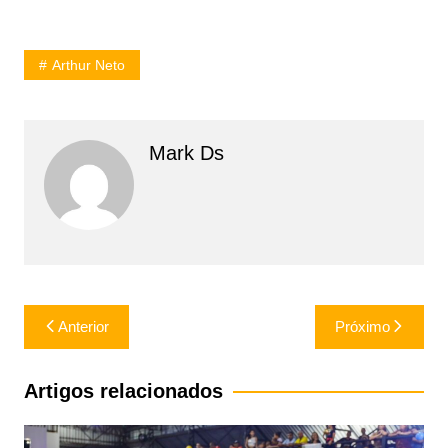
Arthur Neto
Mark Ds
Navegação
Anterior
Próximo
de
Post
Artigos relacionados