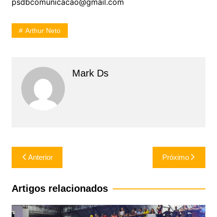
psdbcomunicacao@gmail.com
Arthur Neto
Mark Ds
Navegação
Anterior
Próximo
de
Post
Artigos relacionados