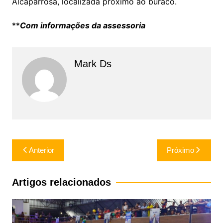
Alcaparrosa, localizada próximo ao buraco.
**
Com informações da assessoria
Mark Ds
Navegação
Anterior
Próximo
de
Post
Artigos relacionados