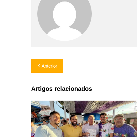
Navegação
Anterior
de
Post
Artigos relacionados