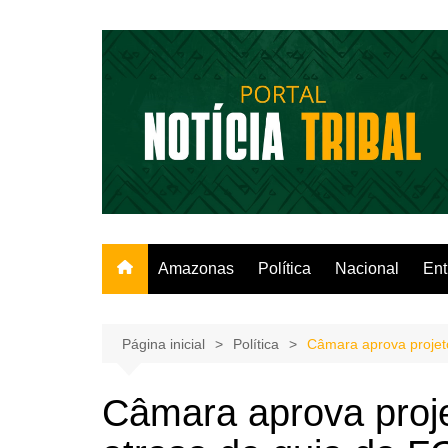
Ir
para
o
conteúdo
Amazonas
Política
Nacional
Ent
Página inicial
Política
Câmara aprova projet
Câmara aprova proje