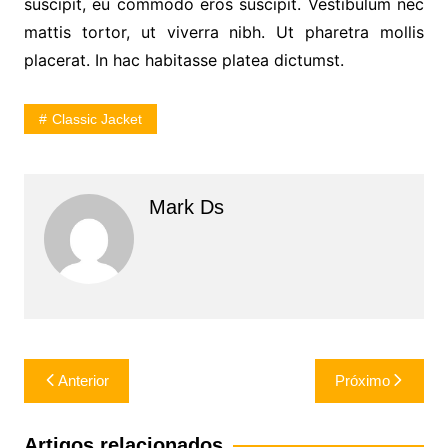
suscipit, eu commodo eros suscipit. Vestibulum nec
mattis tortor, ut viverra nibh. Ut pharetra mollis
placerat. In hac habitasse platea dictumst.
Classic Jacket
Mark Ds
Navegação
Anterior
Próximo
de
Post
Artigos relacionados