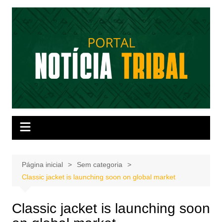
Ir
para
o
conteúdo
Página inicial
Sem categoria
Classic jacket is launching soon on global market
Classic jacket is launching soon