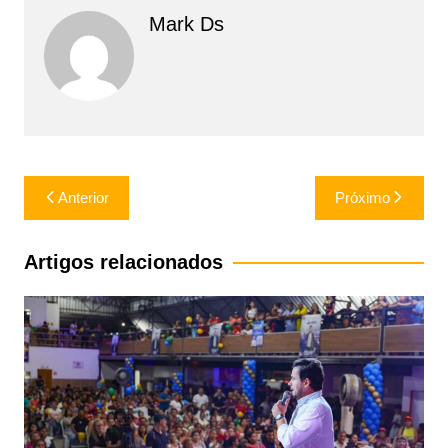
Mark Ds
Navegação
Anterior
Próximo
de
Post
Artigos relacionados