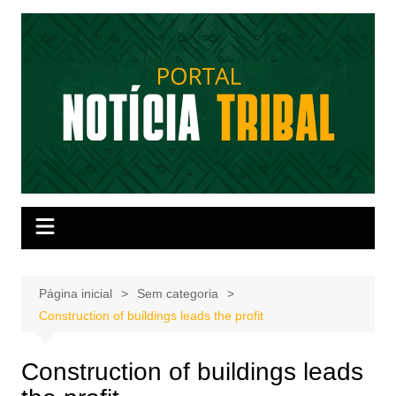
Ir
para
o
conteúdo
Página inicial
Sem categoria
Construction of buildings leads the profit
Construction of buildings leads