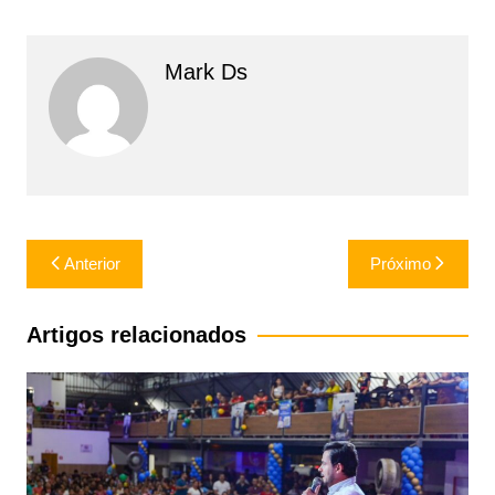
Mark Ds
Navegação
Anterior
Próximo
de
Post
Artigos relacionados