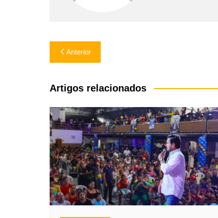
Navegação
Anterior
de
Post
Artigos relacionados