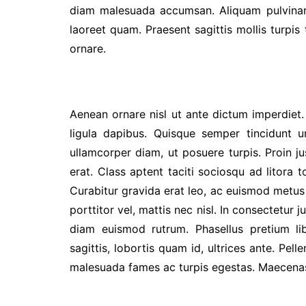
diam malesuada accumsan. Aliquam pulvinar p
laoreet quam. Praesent sagittis mollis turpi
ornare.
Aenean ornare nisl ut ante dictum imperdiet. 
ligula dapibus. Quisque semper tincidunt u
ullamcorper diam, ut posuere turpis. Proin ju
erat. Class aptent taciti sociosqu ad litora
Curabitur gravida erat leo, ac euismod metus 
porttitor vel, mattis nec nisl. In consectetur j
diam euismod rutrum. Phasellus pretium li
sagittis, lobortis quam id, ultrices ante. Pel
malesuada fames ac turpis egestas. Maecenas