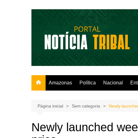
Ir
para
o
conteúdo
Amazonas
Política
Nacional
Ent
Página inicial
Sem categoria
Newly launched
Newly launched wee