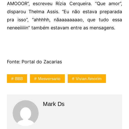
AMOOOR”, escreveu Rízia Cerqueira. “Que amor”,
disparou Thelma Assis. “Eu não estava preparada
pra isso”, “ahhhhh, nãaaaaaaaao, que tudo essa
neneeiiiiin” também estavam entre as mensagens.
Fonte: Portal do Zacarias
BBB
Mesversario
Vivian Amorim
Mark Ds