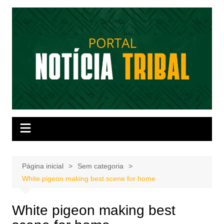
Ir
para
o
conteúdo
Página inicial
Sem categoria
White pigeon making best scene for home
White pigeon making best