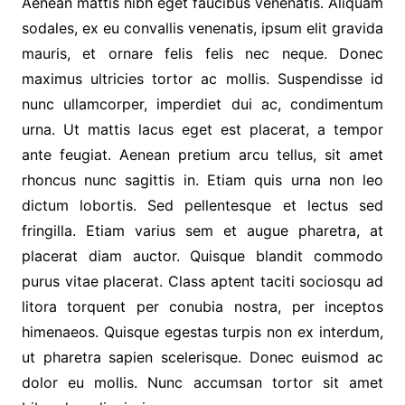
Aenean mattis nibh eget faucibus venenatis. Aliquam
sodales, ex eu convallis venenatis, ipsum elit gravida
mauris, et ornare felis felis nec neque. Donec
maximus ultricies tortor ac mollis. Suspendisse id
nunc ullamcorper, imperdiet dui ac, condimentum
urna. Ut mattis lacus eget est placerat, a tempor
ante feugiat. Aenean pretium arcu tellus, sit amet
rhoncus nunc sagittis in. Etiam quis urna non leo
dictum lobortis. Sed pellentesque et lectus sed
fringilla. Etiam varius sem et augue pharetra, at
placerat diam auctor. Quisque blandit commodo
purus vitae placerat. Class aptent taciti sociosqu ad
litora torquent per conubia nostra, per inceptos
himenaeos. Quisque egestas turpis non ex interdum,
ut pharetra sapien scelerisque. Donec euismod ac
dolor eu mollis. Nunc accumsan tortor sit amet